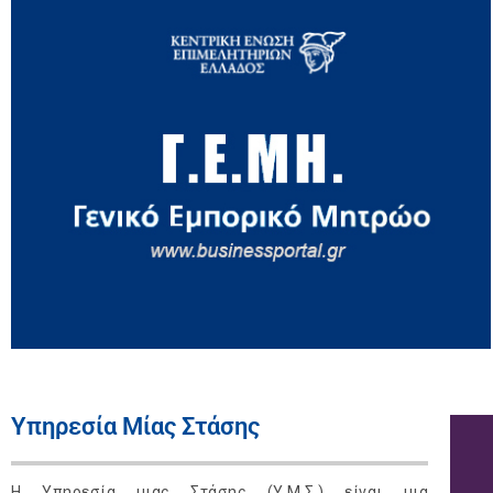
Υπηρεσία Μίας Στάσης
Η Υπηρεσία μιας Στάσης (Υ.Μ.Σ.) είναι μια