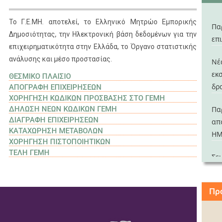
Οι
Το Γ.Ε.ΜΗ. αποτελεί, το Ελληνικό Μητρώο Εμπορικής
16/
Πα
Δημοσιότητας, την Ηλεκτρονική βάση δεδομένων για την
επ
Οι
επιχειρηματικότητα στην Ελλάδα, το Όργανο στατιστικής
06/
ανάλυσης και μέσο προστασίας.
Νέ
εκ
ΘΕΣΜΙΚΟ ΠΛΑΙΣΙΟ
Θέ
δρ
ΑΠΟΓΡΑΦΗ ΕΠΙΧΕΙΡΗΣΕΩΝ
03/
ΧΟΡΗΓΗΣΗ ΚΩΔΙΚΩΝ ΠΡΟΣΒΑΣΗΣ ΣΤΟ ΓΕΜΗ
ΔΗΛΩΣΗ ΝΕΩΝ ΚΩΔΙΚΩΝ ΓΕΜΗ
Πα
Οι
ΔΙΑΓΡΑΦΗ ΕΠΙΧΕΙΡΗΣΕΩΝ
απ
03/
ΚΑΤΑΧΩΡΗΣΗ ΜΕΤΑΒΟΛΩΝ
ΗΜ
ΧΟΡΗΓΗΣΗ ΠΙΣΤΟΠΟΙΗΤΙΚΩΝ
Θέ
ΤΕΛΗ ΓΕΜΗ
25/
Σε
σε
Οι
τις
25/
Πρ
52
Θέ
Δι
23/